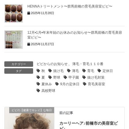
HENNAトリートメント〜群馬前橋の育毛美容室ビビ〜
2025年11月28日
12月•1月•年末年始のお休みのお知らせ〜群馬前橋の育毛美容
室ビビ〜
2025年11月27日
ビビからのお知らせ
、
薄毛・育毛１１０番
カテゴリー
秋
抜け毛
薄毛
育毛
定休日
タグ
夏
野球
甲子園
抜け毛対策
夏休み
9月の定休日
育毛美容室
高校野球
ビビの【健康でキレイ】な毎日
前の記事
カーリーヘア♪前橋市の美容室ビ
ビ♪