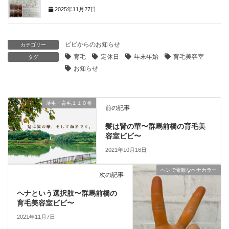
2025年11月27日
ビビからのお知らせ
カテゴリー
育毛
定休日
年末年始
育毛美容室
タグ
お知らせ
薄毛・育毛１１０番
前の記事
髪は腎の華〜群馬前橋の育毛美
容室ビビ〜
2021年10月16日
ヘンで素敵なヘナカラー
次の記事
ヘナという選択肢〜群馬前橋の
育毛美容室ビビ〜
2021年11月7日