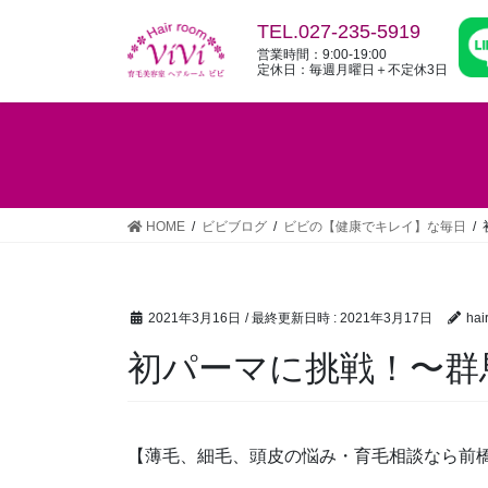
コ
ナ
TEL.027-235-5919
ン
ビ
営業時間：9:00-19:00
テ
ゲ
定休日：毎週月曜日＋不定休3日
ン
ー
ツ
シ
へ
ョ
ス
ン
キ
に
ッ
移
HOME
ビビブログ
ビビの【健康でキレイ】な毎日
プ
動
2021年3月16日
/ 最終更新日時 :
2021年3月17日
hai
初パーマに挑戦！〜群
【薄毛、細毛、頭皮の悩み・育毛相談なら前