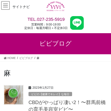
コ
ナ
サイトナビ
ン
ビ
テ
ゲ
ン
ー
TEL.027-235-5919
ツ
シ
営業時間：9:00-19:00
へ
ョ
定休日：毎週月曜日＋不定休3日
ス
ン
キ
に
ビビブログ
ッ
移
プ
動
HOME
ビビブログ
麻
麻
2023年1月27日
ビビの【健康でキレイ】な毎日
CBDがやっぱり凄い2！〜群馬前橋
の育毛美容室ビビ〜