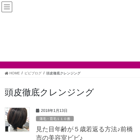
コ
ナ
サイトナビ
ン
ビ
テ
ゲ
ン
ー
TEL.027-235-5919
ツ
シ
営業時間：9:00-19:00
へ
ョ
定休日：毎週月曜日＋不定休3日
ス
ン
キ
に
ビビブログ
ッ
移
プ
動
HOME
ビビブログ
頭皮徹底クレンジング
頭皮徹底クレンジング
2018年1月13日
薄毛・育毛１１０番
見た目年齢が５歳若返る方法♪前橋
市の美容室ビビ♪