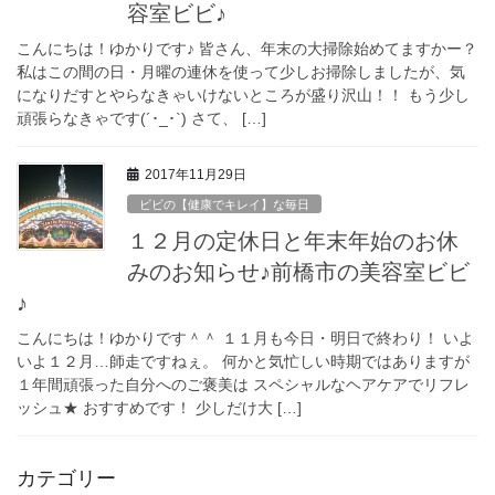
容室ビビ♪
こんにちは！ゆかりです♪ 皆さん、年末の大掃除始めてますかー？
私はこの間の日・月曜の連休を使って少しお掃除しましたが、気
になりだすとやらなきゃいけないところが盛り沢山！！ もう少し
頑張らなきゃです(´･_･`) さて、 […]
2017年11月29日
ビビの【健康でキレイ】な毎日
１２月の定休日と年末年始のお休
みのお知らせ♪前橋市の美容室ビビ
♪
こんにちは！ゆかりです＾＾ １１月も今日・明日で終わり！ いよ
いよ１２月…師走ですねぇ。 何かと気忙しい時期ではありますが
１年間頑張った自分へのご褒美は スペシャルなヘアケアでリフレ
ッシュ★ おすすめです！ 少しだけ大 […]
カテゴリー