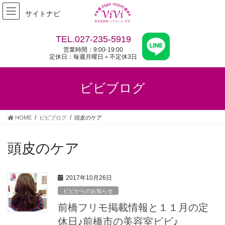
コ
ナ
サイトナビ
ン
ビ
テ
ゲ
ン
ー
TEL.027-235-5919
ツ
シ
営業時間：9:00-19:00
へ
ョ
定休日：毎週月曜日＋不定休3日
ス
ン
キ
に
ビビブログ
ッ
移
プ
動
HOME
ビビブログ
頭皮のケア
頭皮のケア
2017年10月26日
ビビからのお知らせ
前橋フリモ掲載情報と１１月の定
休日♪前橋市の美容室ビビ♪