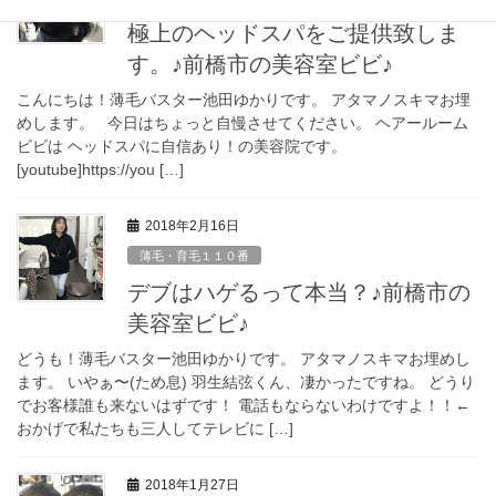
極上のヘッドスパをご提供致しま
す。♪前橋市の美容室ビビ♪
こんにちは！薄毛バスター池田ゆかりです。 アタマノスキマお埋
めします。 今日はちょっと自慢させてください。 ヘアールーム
ビビは ヘッドスパに自信あり！の美容院です。
[youtube]https://you […]
2018年2月16日
薄毛・育毛１１０番
デブはハゲるって本当？♪前橋市の
美容室ビビ♪
どうも！薄毛バスター池田ゆかりです。 アタマノスキマお埋めし
ます。 いやぁ〜(ため息) 羽生結弦くん、凄かったですね。 どうり
でお客様誰も来ないはずです！ 電話もならないわけですよ！！←
おかげで私たちも三人してテレビに […]
2018年1月27日