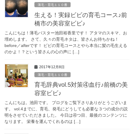
薄毛・育毛１１０番
生える！実録ビビの育毛コース♪前
橋市の美容室ビビ♪
こんにちは！薄毛バスター池田裕香里です！ アタマのスキマ、お
埋めします。 さて、久々の育毛ネタは、皆さんお待ちかね！
before／afterです！ ビビの育毛コースとやら本当に髪の毛生える
のかよ！？という皆さんの心の声に […]
2017年12月8日
薄毛・育毛１１０番
育毛辞典vol.5対策④血行♪前橋の美
容室ビビ♪
こんにちは。池田です。 ブログをご覧下さりありがとうございま
す。 vol.4までに、育毛、発毛にどうしても必要な３つの成分の説
明をさせていただきました。 今日は④つ目、最後のコンテンツに
なります。 栄養を運んでくれるのは […]