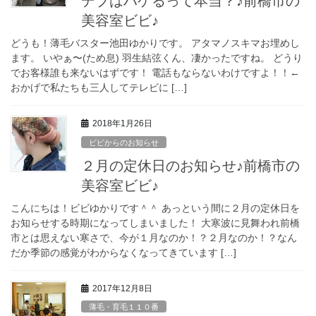
デブはハゲるって本当？♪前橋市の
美容室ビビ♪
どうも！薄毛バスター池田ゆかりです。 アタマノスキマお埋めし
ます。 いやぁ〜(ため息) 羽生結弦くん、凄かったですね。 どうり
でお客様誰も来ないはずです！ 電話もならないわけですよ！！←
おかげで私たちも三人してテレビに […]
2018年1月26日
ビビからのお知らせ
２月の定休日のお知らせ♪前橋市の
美容室ビビ♪
こんにちは！ビビゆかりです＾＾ あっという間に２月の定休日を
お知らせする時期になってしまいました！ 大寒波に見舞われ前橋
市とは思えない寒さで、今が１月なのか！？２月なのか！？なん
だか季節の感覚がわからなくなってきています […]
2017年12月8日
薄毛・育毛１１０番