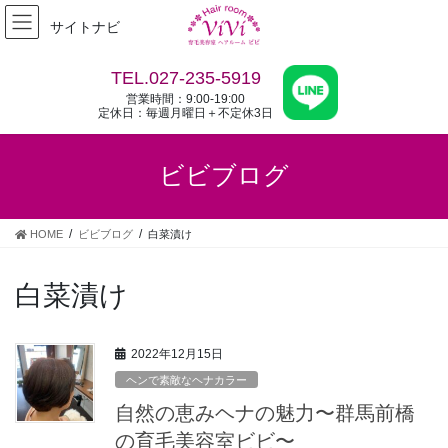
コ
ナ
サイトナビ
ン
ビ
テ
ゲ
ン
ー
TEL.027-235-5919
ツ
シ
営業時間：9:00-19:00
へ
ョ
定休日：毎週月曜日＋不定休3日
ス
ン
キ
に
ビビブログ
ッ
移
プ
動
HOME
ビビブログ
白菜漬け
白菜漬け
2022年12月15日
ヘンで素敵なヘナカラー
自然の恵みヘナの魅力〜群馬前橋
の育毛美容室ビビ〜