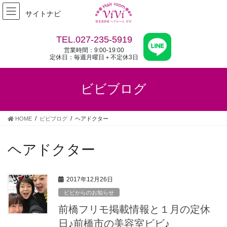
コ
ナ
サイトナビ
ン
ビ
テ
ゲ
ン
ー
TEL.027-235-5919
ツ
シ
営業時間：9:00-19:00
へ
ョ
定休日：毎週月曜日＋不定休3日
ス
ン
キ
に
ビビブログ
ッ
移
プ
動
HOME
ビビブログ
ヘアドクター
ヘアドクター
2017年12月26日
ビビからのお知らせ
前橋フリモ掲載情報と１月の定休
日♪前橋市の美容室ビビ♪