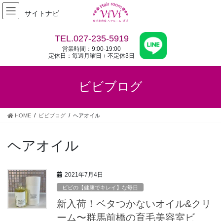
コ
ナ
サイトナビ
ン
ビ
テ
ゲ
ン
ー
TEL.027-235-5919
ツ
シ
営業時間：9:00-19:00
へ
ョ
定休日：毎週月曜日＋不定休3日
ス
ン
キ
に
ビビブログ
ッ
移
プ
動
HOME
ビビブログ
ヘアオイル
ヘアオイル
2021年7月4日
ビビの【健康でキレイ】な毎日
新入荷！ベタつかないオイル&クリ
ーム〜群馬前橋の育毛美容室ビ