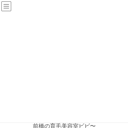
コ
ナ
サイトナビ
ン
ビ
テ
ゲ
ン
ー
TEL.027-235-5919
ツ
シ
営業時間：9:00-19:00
へ
ョ
定休日：毎週月曜日＋不定休3日
ス
ン
キ
に
ビビブログ
ッ
移
プ
動
HOME
ビビブログ
ブラッシング
ブラッシング
2023年2月9日
薄毛・育毛１１０番
誰でも簡単頭皮マッサージ〜群馬
前橋の育毛美容室ビビ〜