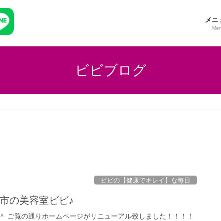
メニ
Me
ビビブログ
ビビの【健康でキレイ】な毎日
市の美容室ビビ♪
＾ ご覧の通りホームページがリニューアル致しました！！！！