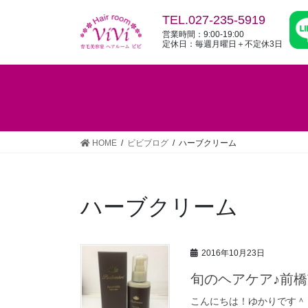
コ
ナ
TEL.027-235-5919
ン
ビ
営業時間：9:00-19:00
テ
ゲ
定休日：毎週月曜日＋不定休3日
ン
ー
ツ
シ
へ
ョ
ス
ン
キ
に
ッ
移
HOME
ビビブログ
ハーブクリーム
プ
動
ハーブクリーム
2016年10月23日
旬のヘアケア♪前橋
こんにちは！ゆかりです＾