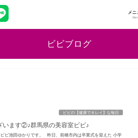
メニ
Me
ビビブログ
ビビの【健康でキレイ】な毎日
ざいます②♪群馬県の美容室ビビ♪
ムビビ池田ゆかりです。 昨日、前橋市内は卒業式を迎えた 小学