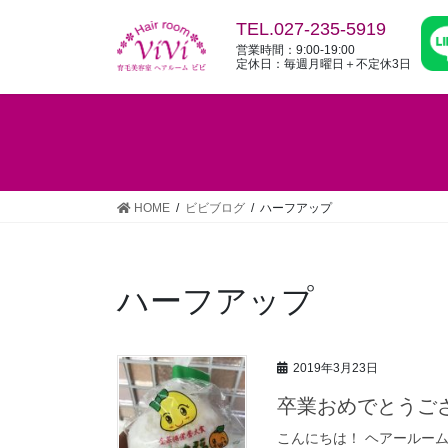
コ
ナ
TEL.027-235-5919
ン
ビ
営業時間：9:00-19:00
テ
ゲ
定休日：毎週月曜日＋不定休3日
ン
ー
ツ
シ
へ
ョ
ス
ン
キ
に
ッ
移
HOME
ビビブログ
ハーフアップ
プ
動
ハーフアップ
2019年3月23日
卒業おめでとうご
こんにちは！ ヘアールー