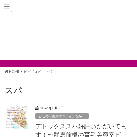
コ
ナ
サイトナビ
ン
ビ
テ
ゲ
ン
ー
TEL.027-235-5919
ツ
シ
営業時間：9:00-19:00
へ
ョ
定休日：毎週月曜日＋不定休3日
ス
ン
キ
に
ビビブログ
ッ
移
プ
動
HOME
ビビブログ
スパ
スパ
2024年8月1日
ビビの【健康でキレイ】な毎日
デトックススパ好評いただいてま
す！〜群馬前橋の育毛美容室ビ