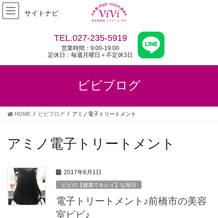
コ
ナ
サイトナビ
ン
ビ
テ
ゲ
ン
ー
TEL.027-235-5919
ツ
シ
営業時間：9:00-19:00
へ
ョ
定休日：毎週月曜日＋不定休3日
ス
ン
キ
に
ビビブログ
ッ
移
プ
動
HOME
ビビブログ
アミノ電子トリートメント
アミノ電子トリートメント
2017年6月1日
ビビの【健康でキレイ】な毎日
電子トリートメント♪前橋市の美容
室ビビ♪