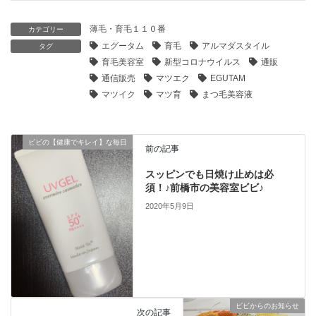
薄毛・育毛１１０番
カテゴリー
エグータム
育毛
アルマダスタイル
タグ
育毛美容室
新型コロナウイルス
通販
通信販売
マツエク
EGUTAM
マツイク
マツ育
まつ毛美容液
ビビの【健康でキレイ】な毎日
前の記事
スッピンでも日焼け止めは必
須！♪前橋市の美容室ビビ♪
2020年5月9日
ビビからのお知らせ
次の記事