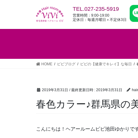
コ
ナ
TEL.027-235-5919
ン
ビ
営業時間：9:00-19:00
テ
ゲ
定休日：毎週月曜日＋不定休3日
ン
ー
ツ
シ
へ
ョ
ス
ン
キ
に
ッ
移
HOME
ビビブログ
ビビの【健康でキレイ】な毎日
プ
動
2019年3月31日
/ 最終更新日時 :
2019年3月31日
hai
春色カラー♪群馬県の
こんにちは！ヘアールームビビ池田ゆかりで