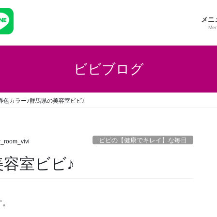
メニ
Me
ビビブログ
春色カラー♪群馬県の美容室ビビ♪
ビビの【健康でキレイ】な毎日
r_room_vivi
美容室ビビ♪
す。