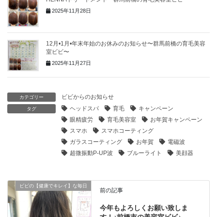
2025年11月28日
12月•1月•年末年始のお休みのお知らせ〜群馬前橋の育毛美容
室ビビ〜
2025年11月27日
ビビからのお知らせ
カテゴリー
ヘッドスパ
育毛
キャンペーン
タグ
眼精疲労
育毛美容室
お年賀キャンペーン
スマホ
スマホコーティング
ガラスコーティング
お年賀
電磁波
超微振動P-UP波
ブルーライト
美顔器
ビビの【健康でキレイ】な毎日
前の記事
今年もよろしくお願い致しま
す！♪前橋市の美容室ビビ♪